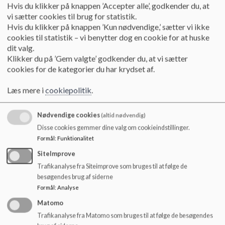
skoleåret 2026-2027
Hvis du klikker på knappen ’Accepter alle’, godkender du, at
vi sætter cookies til brug for statistik.
Indskrivning til 0. klasse i skoleåret 2026-2027
Hvis du klikker på knappen ’Kun nødvendige,’ sætter vi ikke
cookies til statistik – vi benytter dog en cookie for at huske
Læs mere
dit valg.
Klikker du på ’Gem valgte’ godkender du, at vi sætter
cookies for de kategorier du har krydset af.
Læs mere i
cookiepolitik
.
Nødvendige cookies
(altid nødvendig)
Disse cookies gemmer dine valg om cookieindstillinger.
Formål
:
Funktionalitet
SiteImprove
Trafikanalyse fra Siteimprove som bruges til at følge de
besøgendes brug af siderne
Formål
:
Analyse
Matomo
Trafikanalyse fra Matomo som bruges til at følge de besøgendes
Herning Kommunes Børn- og