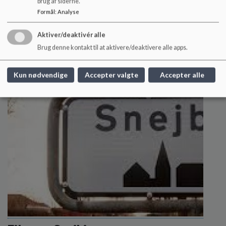
brug af siderne.
Ungepolitik
Formål
:
Analyse
Herning Kommunes Børn- og Ungepolitik
Aktiver/deaktivér alle
Læs mere
Brug denne kontakt til at aktivere/deaktivere alle apps.
Kun nødvendige
Accepter valgte
Accepter alle